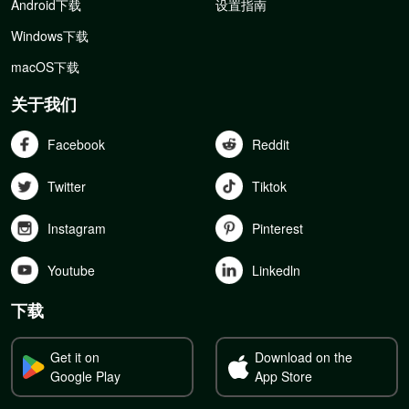
Android下载
设置指南
Windows下载
macOS下载
关于我们
Facebook
Reddit
Twitter
Tiktok
Instagram
Pinterest
Youtube
Linkedln
下载
Get it on
Download on the
Google Play
App Store