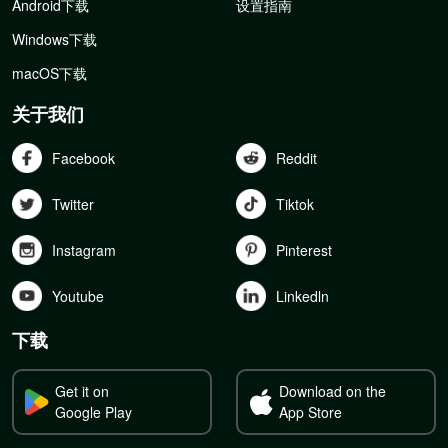
Android下载
设置指南
Windows下载
macOS下载
关于我们
Facebook
Reddit
Twitter
Tiktok
Instagram
Pinterest
Youtube
Linkedln
下载
Get it on
Download on the
Google Play
App Store