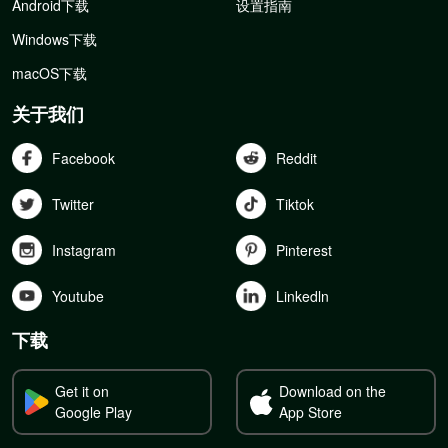
Android下载
设置指南
Windows下载
macOS下载
关于我们
Facebook
Reddit
Twitter
Tiktok
Instagram
Pinterest
Youtube
Linkedln
下载
Get it on
Download on the
Google Play
App Store