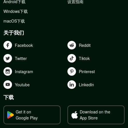
Android下载
设置指南
Windows下载
macOS下载
关于我们
Facebook
Reddit
Twitter
Tiktok
Instagram
Pinterest
Youtube
Linkedln
下载
Get it on
Download on the
Google Play
App Store