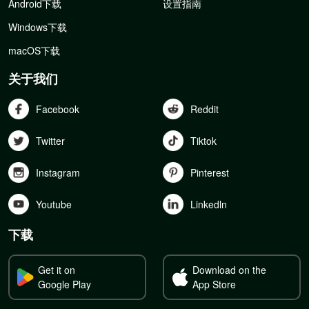
Android下载
设置指南
Windows下载
macOS下载
关于我们
Facebook
Reddit
Twitter
Tiktok
Instagram
Pinterest
Youtube
Linkedln
下载
Get it on
Download on the
Google Play
App Store