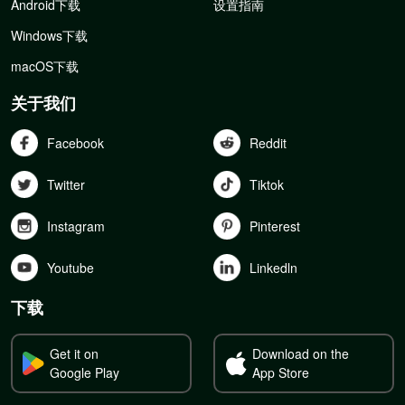
Android下载
设置指南
Windows下载
macOS下载
关于我们
Facebook
Reddit
Twitter
Tiktok
Instagram
Pinterest
Youtube
Linkedln
下载
Get it on
Download on the
Google Play
App Store