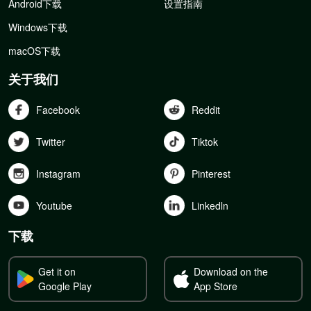
Android下载
设置指南
Windows下载
macOS下载
关于我们
Facebook
Reddit
Twitter
Tiktok
Instagram
Pinterest
Youtube
Linkedln
下载
Get it on
Download on the
Google Play
App Store