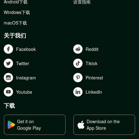
Android下载
设置指南
Windows下载
macOS下载
关于我们
Facebook
Reddit
Twitter
Tiktok
Instagram
Pinterest
Youtube
Linkedln
下载
Get it on
Download on the
Google Play
App Store