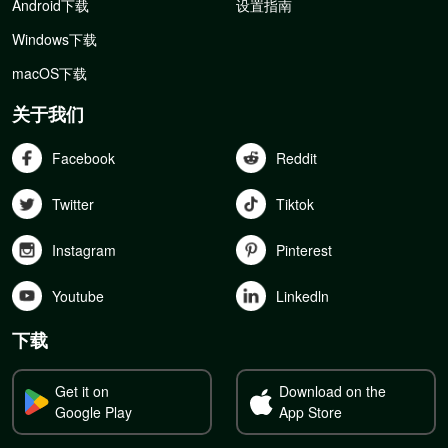
Android下载
设置指南
Windows下载
macOS下载
关于我们
Facebook
Reddit
Twitter
Tiktok
Instagram
Pinterest
Youtube
Linkedln
下载
Get it on
Download on the
Google Play
App Store