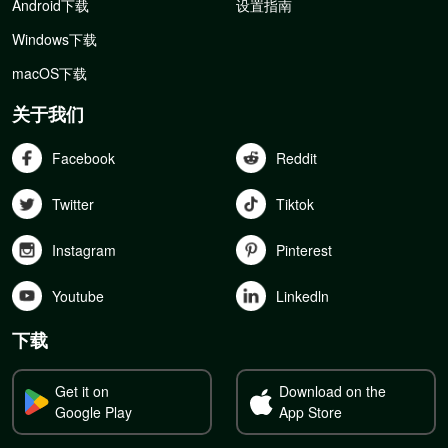
Android下载
设置指南
Windows下载
macOS下载
关于我们
Facebook
Reddit
Twitter
Tiktok
Instagram
Pinterest
Youtube
Linkedln
下载
Get it on
Download on the
Google Play
App Store