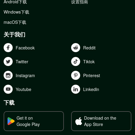
Android下载
设置指南
Windows下载
macOS下载
关于我们
Facebook
Reddit
Twitter
Tiktok
Instagram
Pinterest
Youtube
Linkedln
下载
Get it on
Download on the
Google Play
App Store