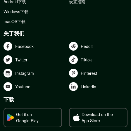
Android下载
设置指南
Windows下载
macOS下载
关于我们
Facebook
Reddit
Twitter
Tiktok
Instagram
Pinterest
Youtube
Linkedln
下载
Get it on
Download on the
Google Play
App Store