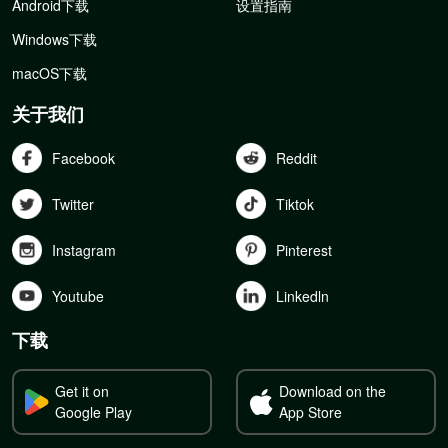
Android下载
设置指南
Windows下载
macOS下载
关于我们
Facebook
Reddit
Twitter
Tiktok
Instagram
Pinterest
Youtube
Linkedln
下载
Get it on
Download on the
Google Play
App Store