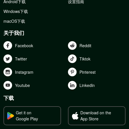
Android下载
设置指南
Windows下载
macOS下载
关于我们
Facebook
Reddit
Twitter
Tiktok
Instagram
Pinterest
Youtube
Linkedln
下载
Get it on
Download on the
Google Play
App Store