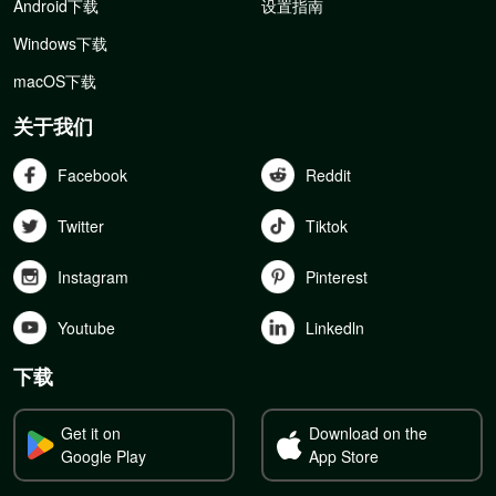
Android下载
设置指南
Windows下载
macOS下载
关于我们
Facebook
Reddit
Twitter
Tiktok
Instagram
Pinterest
Youtube
Linkedln
下载
Get it on
Download on the
Google Play
App Store