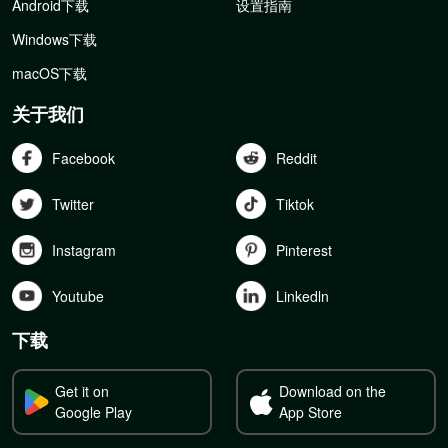
Android下载
设置指南
Windows下载
macOS下载
关于我们
Facebook
Reddit
Twitter
Tiktok
Instagram
Pinterest
Youtube
Linkedln
下载
Get it on
Download on the
Google Play
App Store