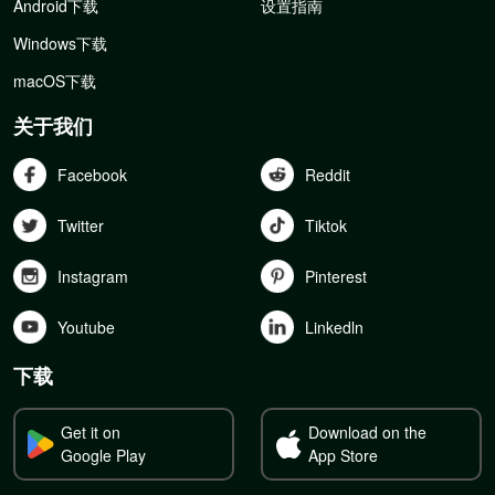
Android下载
设置指南
Windows下载
macOS下载
关于我们
Facebook
Reddit
Twitter
Tiktok
Instagram
Pinterest
Youtube
Linkedln
下载
Get it on
Download on the
Google Play
App Store