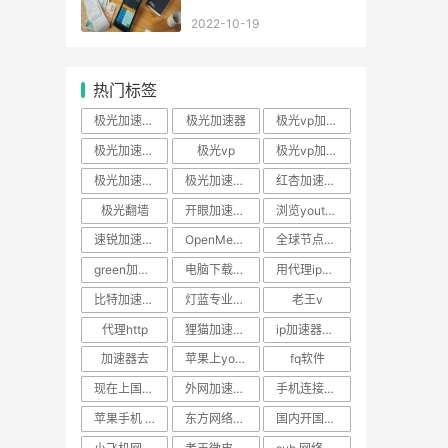
2022-10-19
热门标签
极光加速器官方网站
极光加速器
极光vp加速器
极光加速器下载官网
极光vp
极光vp加速器下载
极光加速器ios
极光加速器官网
红杏加速器下载官方
极光翻墙
开眼加速器官网
浏览youtube加速器推荐
速锐加速ssr官网
OpenMediaVault
全球节点加速器
green加速器下载
电脑下载ssr
用代理ip上网加速软件
比特加速器修改vip时长
灯蓝专业版免费 安卓
老王v
代理http
狸猫加速器安卓版
ip加速器破解
加速器去
苹果上youtube网站加速软件
fq软件
现在上国外的网站加速软件
外网加速器手机永久免费版
手机连接外国网络加速软件
苹果手机 vp
东方网络ssr购买
国内开国外网站加速软件