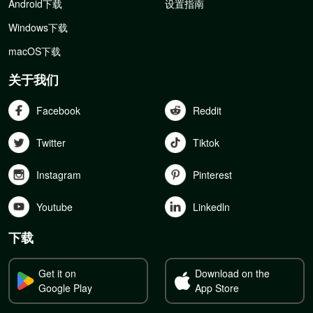
Android下载
设置指南
Windows下载
macOS下载
关于我们
Facebook
Reddit
Twitter
Tiktok
Instagram
Pinterest
Youtube
Linkedln
下载
Get it on
Download on the
Google Play
App Store