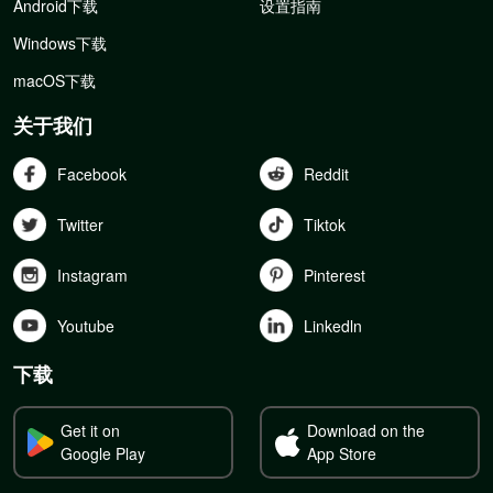
Android下载
设置指南
Windows下载
macOS下载
关于我们
Facebook
Reddit
Twitter
Tiktok
Instagram
Pinterest
Youtube
Linkedln
下载
Get it on
Download on the
Google Play
App Store