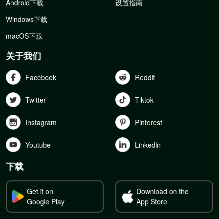
Android下载
设置指南
Windows下载
macOS下载
关于我们
Facebook
Reddit
Twitter
Tiktok
Instagram
Pinterest
Youtube
Linkedln
下载
Get it on
Download on the
Google Play
App Store