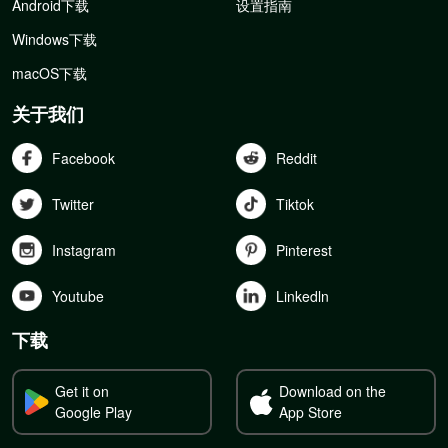
Android下载
设置指南
Windows下载
macOS下载
关于我们
Facebook
Reddit
Twitter
Tiktok
Instagram
Pinterest
Youtube
Linkedln
下载
Get it on
Download on the
Google Play
App Store