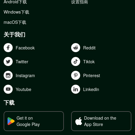
Android下载
设置指南
Windows下载
macOS下载
关于我们
Facebook
Reddit
Twitter
Tiktok
Instagram
Pinterest
Youtube
Linkedln
下载
Get it on
Download on the
Google Play
App Store