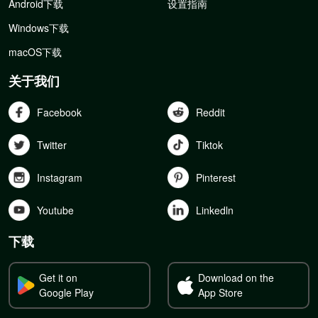
Android下载
设置指南
Windows下载
macOS下载
关于我们
Facebook
Reddit
Twitter
Tiktok
Instagram
Pinterest
Youtube
Linkedln
下载
Get it on
Download on the
Google Play
App Store