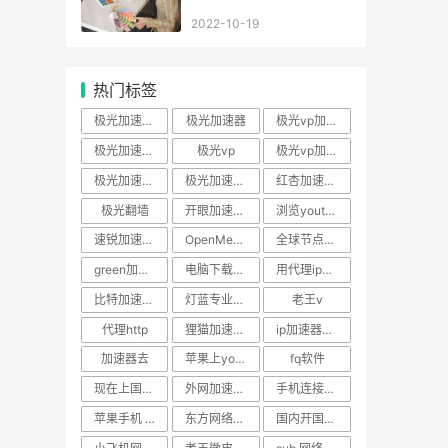
2022-10-19
热门标签
极光加速器官方网站
极光加速器
极光vp加速器
极光加速器下载官网
极光vp
极光vp加速器下载
极光加速器ios
极光加速器官网
红杏加速器下载官方
极光翻墙
开眼加速器官网
浏览youtube加速器推荐
速锐加速ssr官网
OpenMediaVault
全球节点加速器
green加速器下载
电脑下载ssr
用代理ip上网加速软件
比特加速器修改vip时长
灯蓝专业版免费 安卓
老王v
代理http
狸猫加速器安卓版
ip加速器破解
加速器去
苹果上youtube网站加速软件
fq软件
现在上国外的网站加速软件
外网加速器手机永久免费版
手机连接外国网络加速软件
苹果手机 vp
东方网络ssr购买
国内开国外网站加速软件