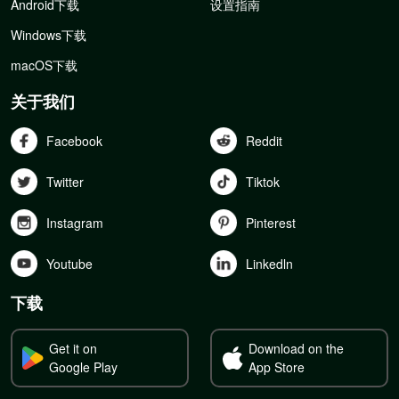
Android下载
设置指南
Windows下载
macOS下载
关于我们
Facebook
Reddit
Twitter
Tiktok
Instagram
Pinterest
Youtube
Linkedln
下载
Get it on
Download on the
Google Play
App Store