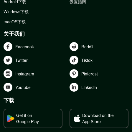
Android下载
设置指南
Windows下载
macOS下载
关于我们
Facebook
Reddit
Twitter
Tiktok
Instagram
Pinterest
Youtube
Linkedln
下载
Get it on
Download on the
Google Play
App Store