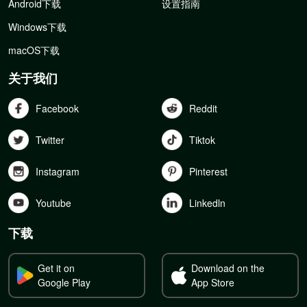
Android下载
设置指南
Windows下载
macOS下载
关于我们
Facebook
Reddit
Twitter
Tiktok
Instagram
Pinterest
Youtube
Linkedln
下载
Get it on
Download on the
Google Play
App Store