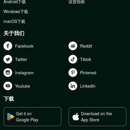
Android下载
设置指南
Windows下载
macOS下载
关于我们
Facebook
Reddit
Twitter
Tiktok
Instagram
Pinterest
Youtube
Linkedln
下载
Get it on
Download on the
Google Play
App Store