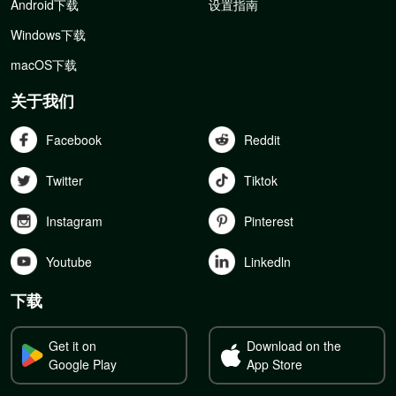
Android下载
设置指南
Windows下载
macOS下载
关于我们
Facebook
Reddit
Twitter
Tiktok
Instagram
Pinterest
Youtube
Linkedln
下载
Get it on
Download on the
Google Play
App Store