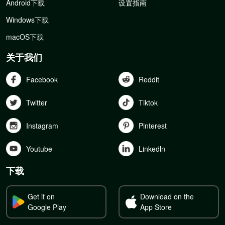
Android下载
设置指南
Windows下载
macOS下载
关于我们
Facebook
Reddit
Twitter
Tiktok
Instagram
Pinterest
Youtube
Linkedln
下载
Get it on
Download on the
Google Play
App Store