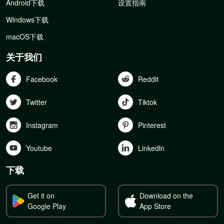
Android下载
设置指南
Windows下载
macOS下载
关于我们
Facebook
Reddit
Twitter
Tiktok
Instagram
Pinterest
Youtube
Linkedln
下载
Get it on
Download on the
Google Play
App Store