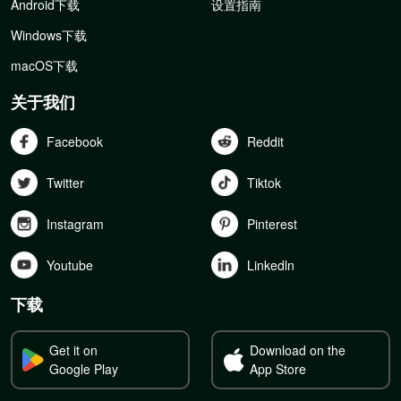
Android下载
设置指南
Windows下载
macOS下载
关于我们
Facebook
Reddit
Twitter
Tiktok
Instagram
Pinterest
Youtube
Linkedln
下载
Get it on
Download on the
Google Play
App Store